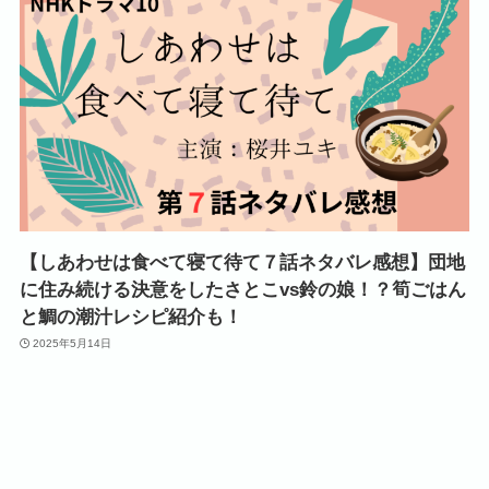
【しあわせは食べて寝て待て７話ネタバレ感想】団地
に住み続ける決意をしたさとこvs鈴の娘！？筍ごはん
と鯛の潮汁レシピ紹介も！
2025年5月14日