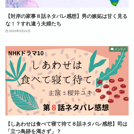
【対岸の家事８話ネタバレ感想】男の嫉妬は甘く見る
な！？すれ違う夫婦たち
2025年5月21日
エンタメ
【しあわせは食べて寝て待て８話ネタバレ感想】司は
「立つ鳥跡を濁さず」？