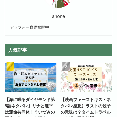
anone
アラフォー育児奮闘中
人気記事
【海に眠るダイヤモンド第
【映画ファーストキス・ネ
5話ネタバレ】リナと進平
タバレ感想】ラストの餃子
は運命共同体！？いづみの
の意味は？タイムトラベル