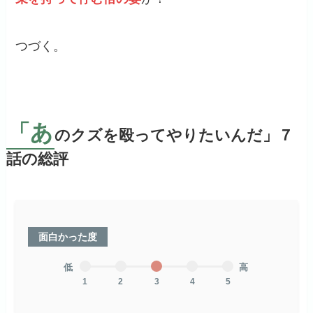
つづく。
「あ
のクズを殴ってやりたいんだ」７
話の総評
面白かった度
低
高
1
2
3
4
5